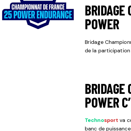
BRIDAGE 
POWER
Bridage Championn
de la participatio
BRIDAGE 
POWER C’
Techno
sport
va c
banc de puissance 