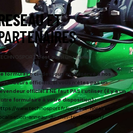
RESEAU
ET
PARTENAIRES
TECHNOSPORT c’est aussi un réseau
Le formulaire ci-dessous est réservé à nos
evendeurs officiels, si vous n’êtes pas un
evendeur officiel il NE faut PAS l’utiliser (il y a un
utre formulaire à votre disposition) :
ttps://www.technosport.fr/contact-horaires-
ocalisation-anneau-du-rhin-technosport/