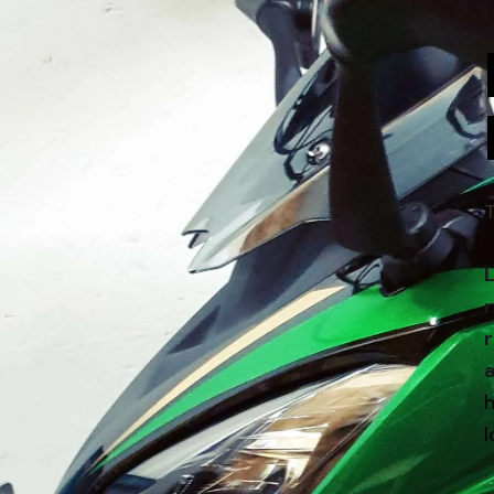
r
r
a
h
l