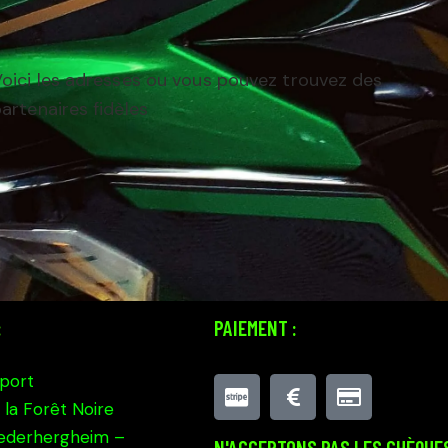
oici les adresses ou vous pouvez trouvez des
artenaires fidèles
:
PAIEMENT :
port
 la Forêt Noire
iederhergheim –
N'ACCEPTONS PAS LES CHÈQUE