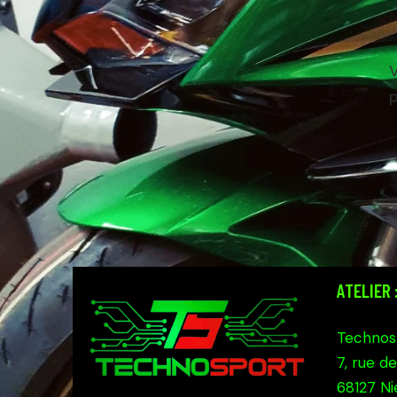
V
p
ATELIER 
Technos
7, rue de
68127 N