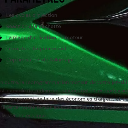
Les cycles d’injection
Réaction à la gâchette
La plage d’utilisation du moteur
Le rupteur (régime maxi)
L’optimisation de l’allumage
n outre, la reprogrammation moteur de votre jet-ski
est capable de réduire sa consommation en carburan
t vous permet de faire des économies d’argent et d
préserver votre temps en vous rendant moins souven
 la station essence.