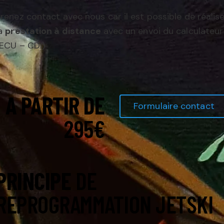
renez contact avec nous car il est possible de réalis
la
prestation à distance
avec un envoi du calculateur
(ECU – CDI)
A PARTIR DE
Formulaire contact
295€
PRINCIPE
DE
REPROGRAMMATION JETSKI