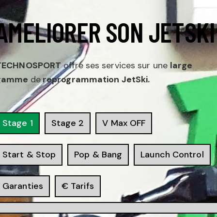
AMELIORER SON JETSKI
TECHNOSPORT
offre ses services sur une
large
gamme
de
reprogrammation JetSki.
Stage 1
Stage 2
V Max OFF
Start & Stop
Pop & Bang
Launch Control
Garanties
€ Tarifs