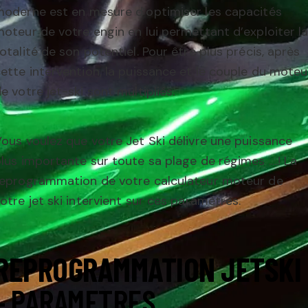
oderne est en mesure d’optimiser les capacités
oteur de votre engin en lui permettant d’exploiter l
otalité de son potentiel. Pour être plus précis, après
ette intervention, la puissance et le couple du moteu
e votre jet-ski sont multipliés.
ous voulez que votre Jet Ski délivre une puissance
lus importante sur toute sa plage de régimes ….! La
reprogrammation de votre calculateur moteur de
otre jet ski intervient sur ces paramètres.
REPROGRAMMATION
JETSKI
– PARAMETRES