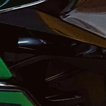
t
e
t