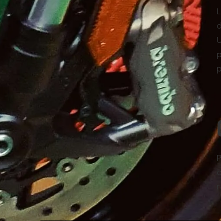
L
d
U
p
p
P
c
r