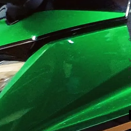
m
m
t
c
d
V
p
v