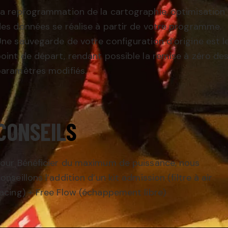
a reprogrammation de la cartographie, optimisation
es données se réalise à partir de votre programme.
ne sauvegarde de votre configuration d’origine est l
oint de départ, rendant possible la remise à zéro de
aramètres modifiés.
CONSEI
L
S
our Bénéficier du maximum de puissance, nous
onseillons l’addition d’un kit admission (filtre à air
acing) + Free Flow (échappement libre)