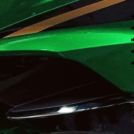
E
e
à