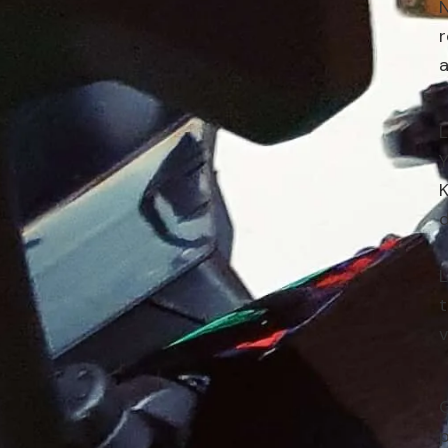
r
a
L
Y
K
L
t
v