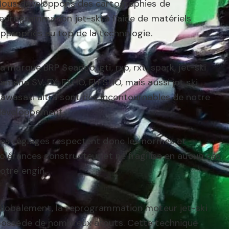
Nous développons des cartographies de
eprogrammation jet-ski à l’aide de matériels
ppropriés au top de la technologie.
a marque BRP Seadoo, gti, rxp, rxt, spark, jet-ski
amaha SV, FX, FXHO, FH SHO, mais aussi jet ski
awasaki ultra sont des incontournables de notre
développement.
es réglages respectent donc les normes et
olérances constructeur et ne fragilise en aucun cas
otre engin.
Globalement, la reprogrammation moteur jet-ski
possède de nombreux atouts. Cette technique