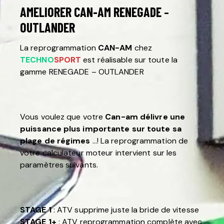
AMELIORER CAN-AM RENEGADE
–
OUTLANDER
La reprogrammation
CAN-AM
chez
TECHNO
SPORT
est réalisable sur toute la
gamme RENEGADE – OUTLANDER
Vous voulez que votre
Can-am délivre une
puissance plus importante sur toute sa
plage de régimes
…! La reprogrammation de
votre calculateur moteur intervient sur les
paramètres suivants.
STAGE 1
: ATV supprime juste la bride de vitesse
STAGE 1+
: ATV reprogrammation complète avec