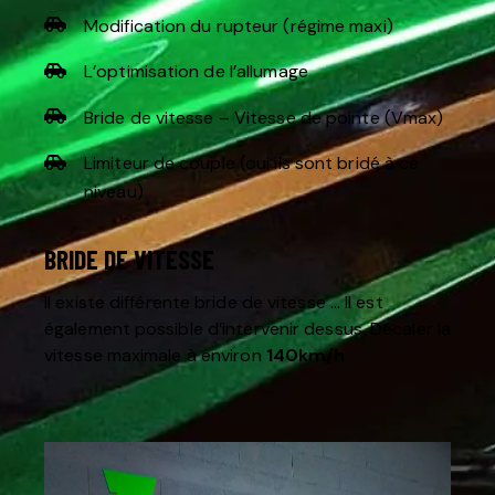
Modification du rupteur (régime maxi)
L’optimisation de l’allumage
Bride de vitesse – Vitesse de pointe (Vmax)
Limiteur de couple (oui ils sont bridé à ce
niveau)
BRIDE DE VITESSE
Il existe différente bride de vitesse … Il est
également possible d’intervenir dessus. Décaler la
vitesse maximale à environ
140km/h