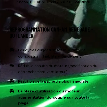
Reprogrammation moteur can-am outlander
REPROGRAMMATION
CAN-AM RENEGADE
–
OUTLANDER
Les cycles d’injection, Meilleur ratio de
combustion = Fiabilité + Rendement
Réduit la chauffe du moteur (modification du
déclenchement ventilateur)
Réaction de la gâchette plus immédiate
La plage d’utilisation du moteur,
augmentation du couple sur toute la
plage