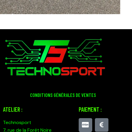
CONDITIONS GÉNÉRALES DE VENTES
ATELIER :
PAIEMENT :
Technosport
7, rue de la Forêt Noire