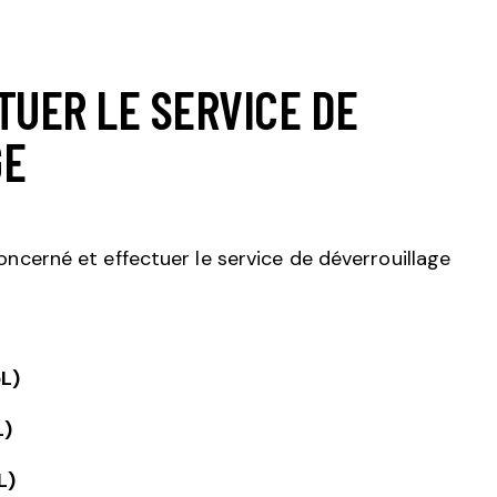
CTUER LE SERVICE DE
GE
oncerné et effectuer le service de déverrouillage
L)
L)
L)