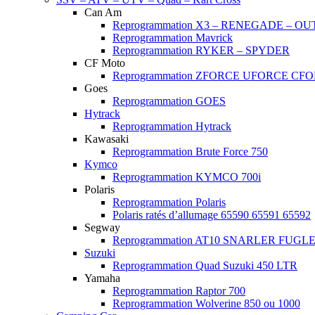
Can Am
Reprogrammation X3 – RENEGADE – 
Reprogrammation Mavrick
Reprogrammation RYKER – SPYDER
CF Moto
Reprogrammation ZFORCE UFORCE CF
Goes
Reprogrammation GOES
Hytrack
Reprogrammation Hytrack
Kawasaki
Reprogrammation Brute Force 750
Kymco
Reprogrammation KYMCO 700i
Polaris
Reprogrammation Polaris
Polaris ratés d’allumage 65590 65591 65592
Segway
Reprogrammation AT10 SNARLER FUG
Suzuki
Reprogrammation Quad Suzuki 450 LTR
Yamaha
Reprogrammation Raptor 700
Reprogrammation Wolverine 850 ou 1000