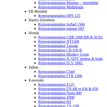
Reprogrammation Monster – Streetfight
Reprogrammation Multistrada
FB Mondial
Reprogrammation HPS 125
Harley-Davidson
Reprogrammation Softail 1584
Reprogrammation gamme HD
Honda
Reprogrammation CBR 1000 RR-R SC82
Reprogrammation NT1100
Reprogrammation Tansalp
Reprogrammation CB 650 R
Reprogrammation Monkey Grom
Reprogrammation X-ADV moteur & boite
Reprogrammation ECU HRC
Indian
Reprogrammation Chief
Reprogrammation FTR 1200
Kawasaki
Reprogrammation Z125
Reprogrammation ZX-6R et 636 & 650
Reprogrammation Ninja 400
Reprogrammation Z900
Reprogrammation H2
Reprogrammation ZX-10R