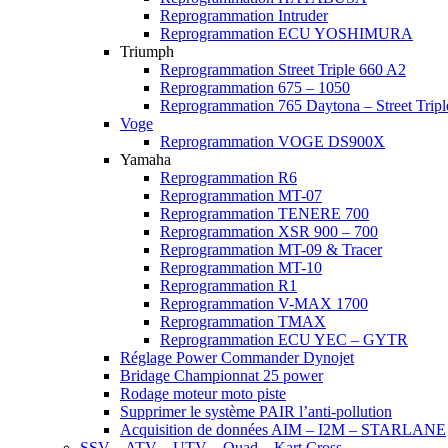
Reprogrammation Intruder
Reprogrammation ECU YOSHIMURA
Triumph
Reprogrammation Street Triple 660 A2
Reprogrammation 675 – 1050
Reprogrammation 765 Daytona – Street Trip
Voge
Reprogrammation VOGE DS900X
Yamaha
Reprogrammation R6
Reprogrammation MT-07
Reprogrammation TENERE 700
Reprogrammation XSR 900 – 700
Reprogrammation MT-09 & Tracer
Reprogrammation MT-10
Reprogrammation R1
Reprogrammation V-MAX 1700
Reprogrammation TMAX
Reprogrammation ECU YEC – GYTR
Réglage Power Commander Dynojet
Bridage Championnat 25 power
Rodage moteur moto piste
Supprimer le système PAIR l’anti-pollution
Acquisition de données AIM – I2M – STARLANE
SSV – ATV – UTV – Quad – Kart Cross