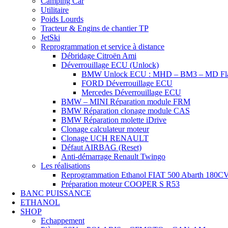
Camping Car
Utilitaire
Poids Lourds
Tracteur & Engins de chantier TP
JetSki
Reprogrammation et service à distance
Débridage Citroën Ami
Déverrouillage ECU (Unlock)
BMW Unlock ECU : MHD – BM3 – MD Flas
FORD Déverrouillage ECU
Mercedes Déverrouillage ECU
BMW – MINI Réparation module FRM
BMW Réparation clonage module CAS
BMW Réparation molette iDrive
Clonage calculateur moteur
Clonage UCH RENAULT
Défaut AIRBAG (Reset)
Anti-démarrage Renault Twingo
Les réalisations
Reprogrammation Ethanol FIAT 500 Abarth 180C
Préparation moteur COOPER S R53
BANC PUISSANCE
ETHANOL
SHOP
Echappement