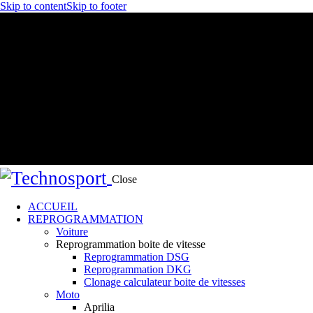
Skip to content
Skip to footer
Close
ACCUEIL
REPROGRAMMATION
Voiture
Reprogrammation boite de vitesse
Reprogrammation DSG
Reprogrammation DKG
Clonage calculateur boite de vitesses
Moto
Aprilia