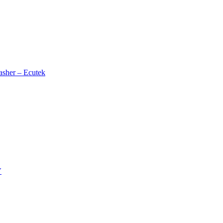
her – Ecutek
V