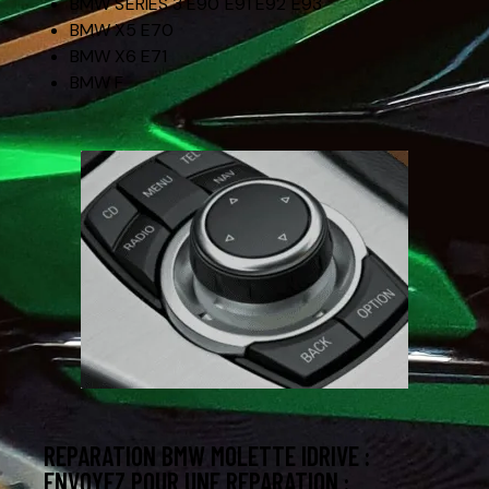
BMW SERIES 3 E90 E91 E92 E93
BMW X5 E70
BMW X6 E71
BMW F
REPARATION BMW MOLETTE IDRIVE :
ENVOYEZ POUR UNE REPARATION :