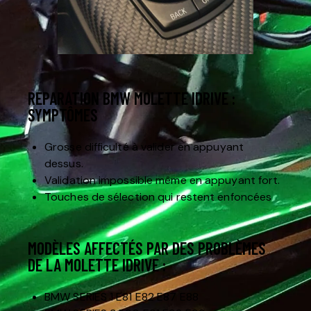
REPARATION BMW MOLETTE IDRIVE :
SYMPTÔMES
Grosse difficulté à valider en appuyant
dessus.
Validation impossible même en appuyant fort.
Touches de sélection qui restent enfoncées
MODÈLES AFFECTÉS PAR DES PROBLÈMES
DE LA MOLETTE IDRIVE :
BMW SERIES 1 E81 E82 E87 E88