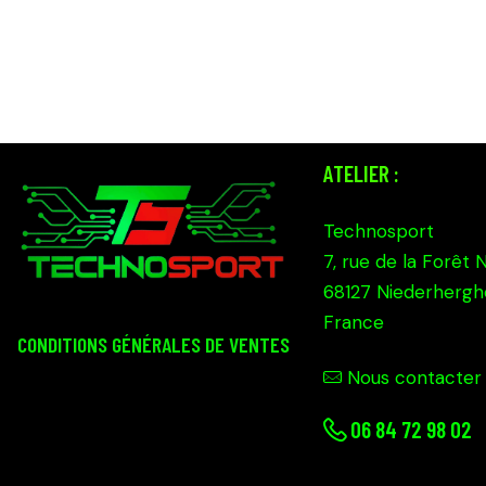
ATELIER :
Technosport
7, rue de la Forêt 
68127 Niederhergh
France
CONDITIONS GÉNÉRALES DE VENTES
Nous contacter
0
6 84 72 98 02