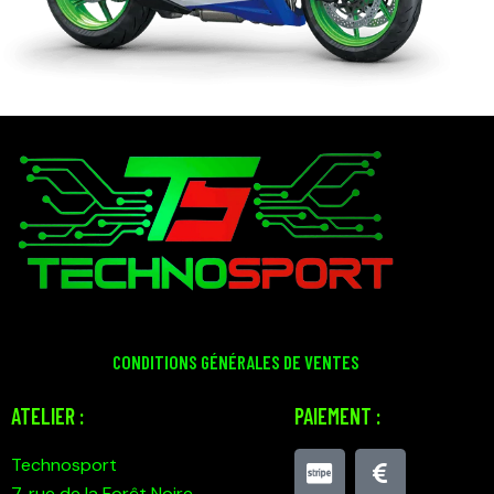
CONDITIONS GÉNÉRALES DE VENTES
ATELIER :
PAIEMENT :
Technosport
7, rue de la Forêt Noire